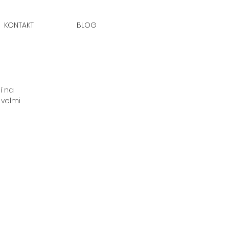
KONTAKT
BLOG
í na 
 velmi 