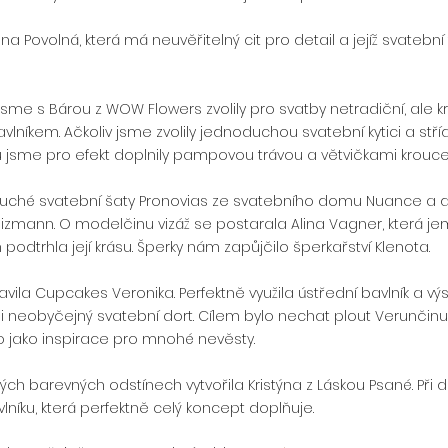
na Povolná, která má neuvěřitelný cit pro detail a jejíž svatební
jsme s Bárou z WOW Flowers zvolily pro svatby netradiční, ale k
vlníkem. Ačkoliv jsme zvolily jednoduchou svatební kytici a stř
du jsme pro efekt doplnily pampovou trávou a větvičkami krouce
uché svatební šaty Pronovias ze svatebního domu Nuance a do
eizmann. O modelčinu vizáž se postarala Alina Vagner, která j
dtrhla její krásu. Šperky nám zapůjčilo šperkařství Klenota.
avila Cupcakes Veronika. Perfektně využila ústřední bavlník a vý
 neobyčejný svatební dort. Cílem bylo nechat plout Verunčinu 
ilo jako inspirace pro mnohé nevěsty.
ých barevných odstínech vytvořila Kristýna z Láskou Psané. Při 
bavlníku, která perfektně celý koncept doplňuje.