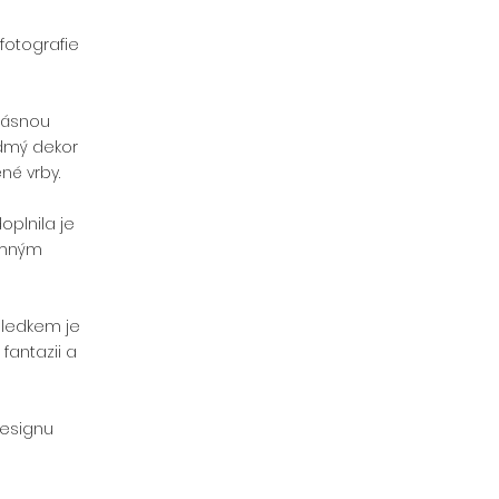
 fotografie 
rásnou 
ídmý dekor 
né vrby.
plnila je 
emným 
sledkem je 
fantazii a 
designu 