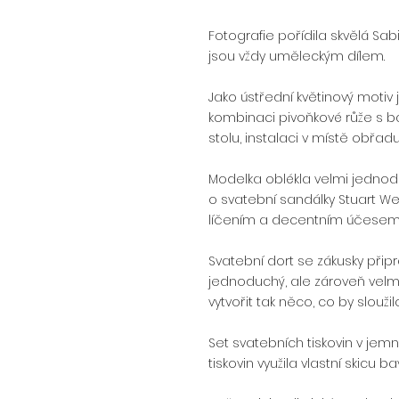
Fotografie pořídila skvělá Sabi
jsou vždy uměleckým dílem. 
Jako ústřední květinový motiv 
kombinaci pivoňkové růže s ba
stolu, instalaci v místě obřa
Modelka oblékla velmi jednod
o svatební sandálky Stuart W
líčením a decentním účesem po
Svatební dort se zákusky připr
jednoduchý, ale zároveň velmi
vytvořit tak něco, co by slouž
Set svatebních tiskovin v jemn
tiskovin využila vlastní skicu 