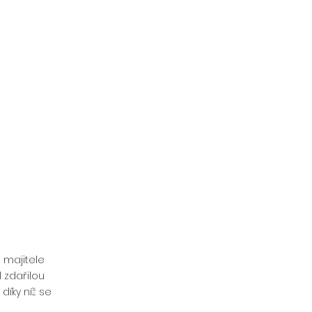
 majitele 
 zdařilou 
díky níž se 