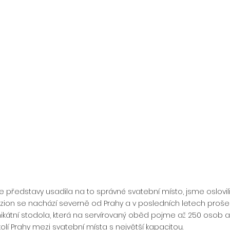
aše představy usadila na to správné svatební místo, jsme oslovili
zion se nachází severně od Prahy a v posledních letech prošel
unikátní stodola, která na servírovaný oběd pojme až 250 osob a 
olí Prahy mezi svatební místa s největší kapacitou.