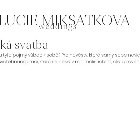
LUCIE MIKSATKOVA
weddings
ká svatba
u tyto pojmy vůbec k sobě? Pro nevěsty, které samy sebe nevid
 svatební inspiraci, která se nese v minimalistickém, ale zároveň