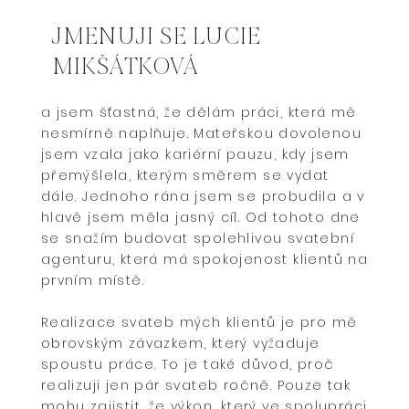
JMENUJI SE LUCIE
MIKŠÁTKOVÁ
a jsem šťastná, že dělám práci, která mě
nesmírně naplňuje. Mateřskou dovolenou
jsem vzala jako kariérní pauzu, kdy jsem
přemýšlela, kterým směrem se vydat
dále. Jednoho rána jsem se probudila a v
hlavě jsem měla jasný cíl. Od tohoto dne
se snažím budovat spolehlivou svatební
agenturu, která má spokojenost klientů na
prvním místě.
Realizace svateb mých klientů je pro mě
obrovským závazkem, který vyžaduje
spoustu práce. To je také důvod, proč
realizuji jen pár svateb ročně. Pouze tak
mohu zajistit, že výkon, který ve spolupráci